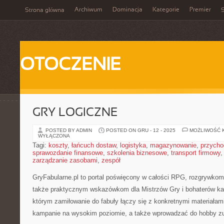
Archiwum
Dominacja
Kategorie
Premier
Strona główna
S
OTOCZENIE
GRY LOGICZNE
POSTED BY ADMIN
POSTED ON GRU - 12 - 2025
MOŻLIWOŚĆ 
WYŁĄCZONA
Tagi:
koszty
,
łańcuch dostaw
,
logistyka
,
magazynowanie
,
przycho
sprawozdanie finansowe
,
szkolenia biznesowe
,
transport firmowy
zarządzanie zasobami
,
zespół
GryFabularne.pl to portal poświęcony w całości RPG, rozgrywkom
także praktycznym wskazówkom dla Mistrzów Gry i bohaterów ka
którym zamiłowanie do fabuły łączy się z konkretnymi materiała
kampanie na wysokim poziomie, a także wprowadzać do hobby zu