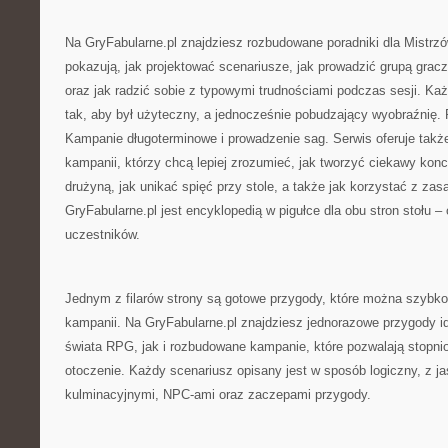
Na GryFabularne.pl znajdziesz rozbudowane poradniki dla Mistrzó
pokazują, jak projektować scenariusze, jak prowadzić grupą grac
oraz jak radzić sobie z typowymi trudnościami podczas sesji. Ka
tak, aby był użyteczny, a jednocześnie pobudzający wyobraźnię
Kampanie długoterminowe i prowadzenie sag. Serwis oferuje także
kampanii, którzy chcą lepiej zrozumieć, jak tworzyć ciekawy kon
drużyną, jak unikać spięć przy stole, a także jak korzystać z zas
GryFabularne.pl jest encyklopedią w pigułce dla obu stron stołu – 
uczestników.
Jednym z filarów strony są gotowe przygody, które można szybk
kampanii. Na GryFabularne.pl znajdziesz jednorazowe przygody i
świata RPG, jak i rozbudowane kampanie, które pozwalają stopnio
otoczenie. Każdy scenariusz opisany jest w sposób logiczny, z 
kulminacyjnymi, NPC-ami oraz zaczepami przygody.