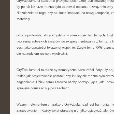
GryFabularne.pl stawia na praktyczność każdej publikowanej treśc
by po ich lekturze można było testować opisane rozwiązania przy n
Niezależnie od tego, czy szukasz inspiracji na nową kampanię, z
materiały.
Strona podkreśla także artystyczny wymiar gier fabularnych. Gry
tworzenia autorskich światów, do eksperymentowania z formą, a t
sesji jako opowieści tworzonej wspólnie. Dzięki temu RPG przesta
się narzędziem rozwoju wyobraźni.
GryFabularne.pl to także systematyczna baza treści. Artykuły są
takich jak projektowanie postaci, aby intuicyjnie można było dotr
zagadnienia. Dzięki temu zarówno osoby początkujące, jak i doś
sprawnie poruszać się po zasobach.
Ważnym elementem charakteru GryFabularne.pl jest harmonia mię
zastosowaniem. Każdy tekst stara się nie tylko opisywać, ale ró