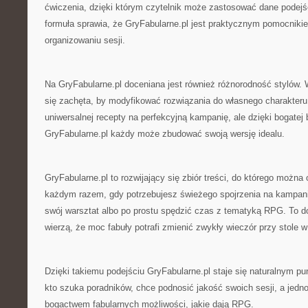
ćwiczenia, dzięki którym czytelnik może zastosować dane podejś
formuła sprawia, że GryFabularne.pl jest praktycznym pomocnik
organizowaniu sesji.
Na GryFabularne.pl doceniana jest również różnorodność stylów. 
się zachęta, by modyfikować rozwiązania do własnego charakteru 
uniwersalnej recepty na perfekcyjną kampanię, ale dzięki bogatej 
GryFabularne.pl każdy może zbudować swoją wersję idealu.
GryFabularne.pl to rozwijający się zbiór treści, do którego możn
każdym razem, gdy potrzebujesz świeżego spojrzenia na kampan
swój warsztat albo po prostu spędzić czas z tematyką RPG. To d
wierzą, że moc fabuły potrafi zmienić zwykły wieczór przy stole 
Dzięki takiemu podejściu GryFabularne.pl staje się naturalnym pu
kto szuka poradników, chce podnosić jakość swoich sesji, a jedn
bogactwem fabularnych możliwości, jakie dają RPG.