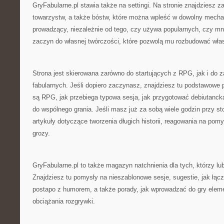
GryFabularne.pl stawia także na settingi. Na stronie znajdziesz 
towarzystw, a także bóstw, które można wpleść w dowolny mecha
prowadzący, niezależnie od tego, czy używa popularnych, czy mnie
zaczyn do własnej twórczości, które pozwolą mu rozbudować włas
Strona jest skierowana zarówno do startujących z RPG, jak i do
fabularnych. Jeśli dopiero zaczynasz, znajdziesz tu podstawowe 
są RPG, jak przebiega typowa sesja, jak przygotować debiutancką
do wspólnego grania. Jeśli masz już za sobą wiele godzin przy s
artykuły dotyczące tworzenia długich historii, reagowania na pom
grozy.
GryFabularne.pl to także magazyn natchnienia dla tych, którzy l
Znajdziesz tu pomysły na nieszablonowe sesje, sugestie, jak łączy
postapo z humorem, a także porady, jak wprowadzać do gry elem
obciążania rozgrywki.