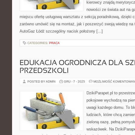
kierowcy znajdą merytorycz
nowości ze świata aut na g
miejscu ofertę usługową warsztatu z sekcją poradnikową, dzięki
zarówno umówić się na montaż, jak i poszerzyć swoją wiedzę na 
AutoGaz Łódź szczególny nacisk położony […]
CATEGORIES:
PRACA
EDUKACJA OGRODNICZA DLA SZ
PRZEDSZKOLI
POSTED BY ADMIN
GRU - 7 - 2025
MOŻLIWOŚĆ KOMENTOWAN
DzikiParapet.pl to przestrz
pokojowe wychodzą na pierw
uwagi każdego domu. To bl
ludziach, które chcą zamie
zieloną oazę, pełną pomysł
wskazówek. Na DzikiParape