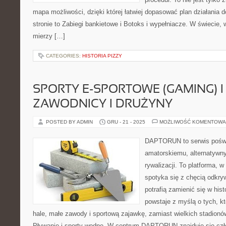
mapa możliwości, dzięki której łatwiej dopasować plan działania
stronie to Zabiegi bankietowe i Botoks i wypełniacze. W świecie,
mierzy […]
CATEGORIES:
HISTORIA PIZZY
SPORTY E-SPORTOWE (GAMING) I
ZAWODNICY I DRUŻYNY
POSTED BY ADMIN
GRU - 21 - 2025
MOŻLIWOŚĆ KOMENTOWA
DAPTORUN to serwis poświ
amatorskiemu, alternatywn
rywalizacji. To platforma, w
spotyka się z chęcią odkryw
potrafią zamienić się w his
powstaje z myślą o tych, kt
hale, małe zawody i sportową zajawkę, zamiast wielkich stadionó
Pływanie i sporty wodne. W centrum DAPTORUN znajduje się czło