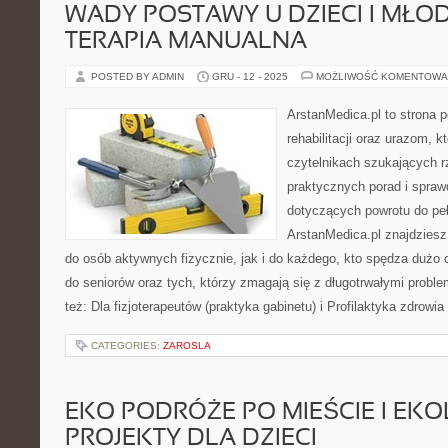
WADY POSTAWY U DZIECI I MŁOD
TERAPIA MANUALNA
POSTED BY ADMIN
GRU - 12 - 2025
MOŻLIWOŚĆ KOMENTOWA
ArstanMedica.pl to strona
rehabilitacji oraz urazom, k
czytelnikach szukających rz
praktycznych porad i spra
dotyczących powrotu do peł
ArstanMedica.pl znajdziesz
do osób aktywnych fizycznie, jak i do każdego, kto spędza dużo 
do seniorów oraz tych, którzy zmagają się z długotrwałymi prob
też: Dla fizjoterapeutów (praktyka gabinetu) i Profilaktyka zdrowi
CATEGORIES:
ZAROSLA
EKO PODRÓŻE PO MIEŚCIE I EK
PROJEKTY DLA DZIECI