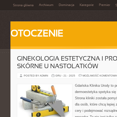
Archiwum
Dominacja
Kategorie
Premier
Strona główna
S
OTOCZENIE
GINEKOLOGIA ESTETYCZNA I PR
SKÓRNE U NASTOLATKÓW
POSTED BY ADMIN
GRU - 21 - 2025
MOŻLIWOŚĆ KOMENTOWA
Gdańska Klinika Urody to p
dermoestetyka spotyka się z
Strona kliniki została pom
dla osób, które chcą lepiej
cery i podejmować rozsądn
procedur. To nie jest tylko 