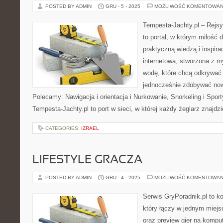
POSTED BY ADMIN
GRU - 5 - 2025
MOŻLIWOŚĆ KOMENTOWAN
Tempesta-Jachty.pl – Rejsy
to portal, w którym miłość 
praktyczną wiedzą i inspira
internetowa, stworzona z 
wodę, które chcą odkrywać 
jednocześnie zdobywać now
Polecamy: Nawigacja i orientacja i Nurkowanie, Snorkeling i Spor
Tempesta-Jachty.pl to port w sieci, w której każdy żeglarz znajdz
CATEGORIES:
IZRAEL
LIFESTYLE GRACZA
POSTED BY ADMIN
GRU - 4 - 2025
MOŻLIWOŚĆ KOMENTOWAN
Serwis GryPoradnik.pl to k
który łączy w jednym miejs
oraz preview gier na komput