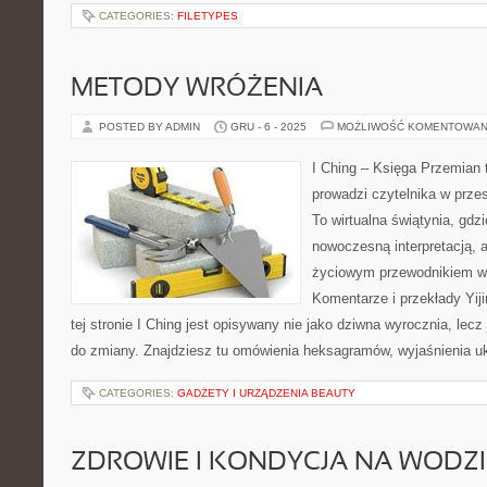
CATEGORIES:
FILETYPES
METODY WRÓŻENIA
POSTED BY ADMIN
GRU - 6 - 2025
MOŻLIWOŚĆ KOMENTOWAN
I Ching – Księga Przemian t
prowadzi czytelnika w prz
To wirtualna świątynia, gdzi
nowoczesną interpretacją, a
życiowym przewodnikiem w
Komentarze i przekłady Yij
tej stronie I Ching jest opisywany nie jako dziwna wyrocznia, lecz
do zmiany. Znajdziesz tu omówienia heksagramów, wyjaśnienia u
CATEGORIES:
GADŻETY I URZĄDZENIA BEAUTY
ZDROWIE I KONDYCJA NA WODZI