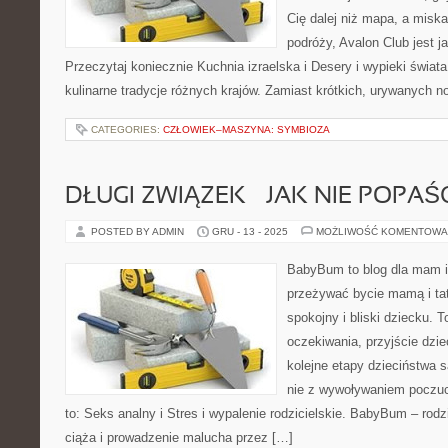
Cię dalej niż mapa, a misk
podróży, Avalon Club jest 
Przeczytaj koniecznie Kuchnia izraelska i Desery i wypieki świa
kulinarne tradycje różnych krajów. Zamiast krótkich, urywanych n
CATEGORIES:
CZŁOWIEK–MASZYNA: SYMBIOZA
DŁUGI ZWIĄZEK – JAK NIE POPA
POSTED BY ADMIN
GRU - 13 - 2025
MOŻLIWOŚĆ KOMENTOWA
BabyBum to blog dla mam i
przeżywać bycie mamą i tat
spokojny i bliski dziecku. T
oczekiwania, przyjście dzie
kolejne etapy dzieciństwa 
nie z wywoływaniem poczuci
to: Seks analny i Stres i wypalenie rodzicielskie. BabyBum – rod
ciąża i prowadzenie malucha przez […]