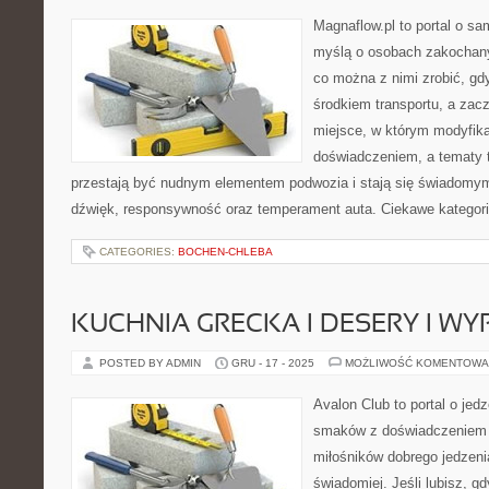
Magnaflow.pl to portal o s
myślą o osobach zakochany
co można z nimi zrobić, gdy
środkiem transportu, a zac
miejsce, w którym modyfika
doświadczeniem, a tematy 
przestają być nudnym elementem podwozia i stają się świadom
dźwięk, responsywność oraz temperament auta. Ciekawe kategori
CATEGORIES:
BOCHEN-CHLEBA
KUCHNIA GRECKA I DESERY I WY
POSTED BY ADMIN
GRU - 17 - 2025
MOŻLIWOŚĆ KOMENTOWA
Avalon Club to portal o jedz
smaków z doświadczeniem p
miłośników dobrego jedzeni
świadomiej. Jeśli lubisz, g