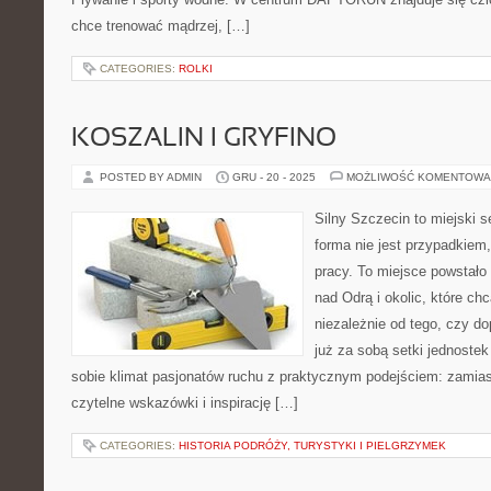
chce trenować mądrzej, […]
CATEGORIES:
ROLKI
KOSZALIN I GRYFINO
POSTED BY ADMIN
GRU - 20 - 2025
MOŻLIWOŚĆ KOMENTOWA
Silny Szczecin to miejski s
forma nie jest przypadkiem,
pracy. To miejsce powstało
nad Odrą i okolic, które c
niezależnie od tego, czy d
już za sobą setki jednoste
sobie klimat pasjonatów ruchu z praktycznym podejściem: zamias
czytelne wskazówki i inspirację […]
CATEGORIES:
HISTORIA PODRÓŻY, TURYSTYKI I PIELGRZYMEK