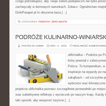
czego potrzebujesz, aby Twoje zieloni podopieczni nie tylko przeż
zachwycały w domowych warunkach. Zobacz: Ogrodnictwo miejsk
DzikiParapet.pl to obszerna baza […]
CATEGORIES:
PRZEPISY ZERO-WASTE
PODRÓŻE KULINARNO-WINIARSK
POSTED BY ADMIN
GRU - 6 - 2025
MOŻLIWOŚĆ KOMENTOWAN
uMichalika – Podróże po Po
który powstał z zafascyno
Polsce. To kompendium, w 
inspiracje na wyjazdy po na
zakątkach – od szczytów p
wybrzeże oraz klimatyczne
projekcie uMichalika poznasz szczegółowe przewodniki po miejs
oraz subiektywne refleksje z wycieczek po naszym kraju. Każdy 
taki sposób, aby wesprzeć turyście […]