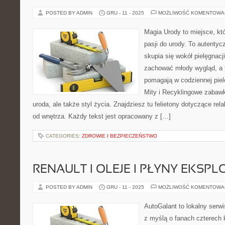
POSTED BY ADMIN
GRU - 11 - 2025
MOŻLIWOŚĆ KOMENTOWA
Magia Urody to miejsce, kt
pasji do urody. To autentyc
skupia się wokół pielęgnacji.
zachować młody wygląd, a t
pomagają w codziennej piel
Mity i Recyklingowe zabawki
uroda, ale także styl życia. Znajdziesz tu felietony dotyczące rel
od wnętrza. Każdy tekst jest opracowany z […]
CATEGORIES:
ZDROWIE I BEZPIECZEŃSTWO
RENAULT I OLEJE I PŁYNY EKSP
POSTED BY ADMIN
GRU - 11 - 2025
MOŻLIWOŚĆ KOMENTOWA
AutoGalant to lokalny serw
z myślą o fanach czterech 