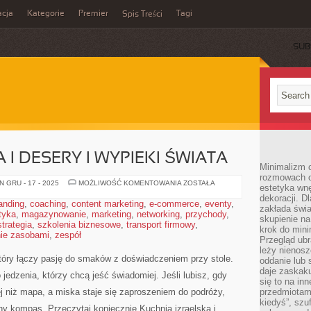
cja
Kategorie
Premier
Tagi
Spis Treści
SUB
I DESERY I WYPIEKI ŚWIATA
Minimalizm c
rozmowach o 
KUCHNIA
 GRU - 17 - 2025
MOŻLIWOŚĆ KOMENTOWANIA
ZOSTAŁA
estetyka wnę
GRECKA
dekoracji. Dl
I
anding
,
coaching
,
content marketing
,
e-commerce
,
eventy
,
DESERY
zakłada świa
tyka
,
magazynowanie
,
marketing
,
networking
,
I
przychody
,
skupienie n
WYPIEKI
strategia
,
szkolenia biznesowe
,
transport firmowy
,
ŚWIATA
krok do mini
ie zasobami
,
zespół
Przegląd ubr
leży nienos
 który łączy pasję do smaków z doświadczeniem przy stole.
oddanie lub 
daje zaskaku
jedzenia, którzy chcą jeść świadomiej. Jeśli lubisz, gdy
się to na in
j niż mapa, a miska staje się zaproszeniem do podróży,
przedmiotami
kiedyś”, szu
ny kompas. Przeczytaj koniecznie Kuchnia izraelska i