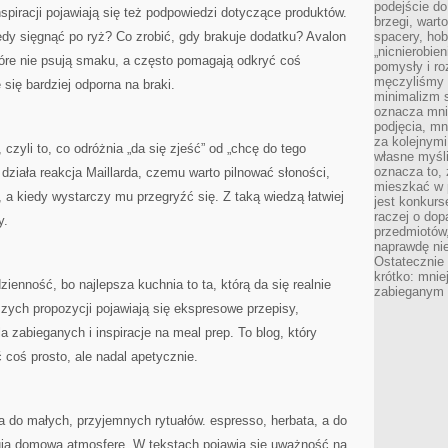
podejście do
spiracji pojawiają się też podpowiedzi dotyczące produktów.
brzegi, wart
dy sięgnąć po ryż? Co zrobić, gdy brakuje dodatku? Avalon
spacery, ho
„nicnierobie
óre nie psują smaku, a często pomagają odkryć coś
pomysły i ro
męczyliśmy s
się bardziej odporna na braki.
minimalizm s
oznacza mnie
podjęcia, mn
za kolejnym
 czyli to, co odróżnia „da się zjeść” od „chcę do tego
własne myśli
oznacza to, 
 działa reakcja Maillarda, czemu warto pilnować słoności,
mieszkać w 
 a kiedy wystarczy mu przegryźć się. Z taką wiedzą łatwiej
jest konkurs
raczej o dop
y.
przedmiotów,
naprawdę ni
Ostateczni
krótko: mnie
ienność, bo najlepsza kuchnia to ta, którą da się realnie
zabieganym 
zych propozycji pojawiają się ekspresowe przepisy,
a zabieganych i inspiracje na meal prep. To blog, który
coś prosto, ale nadal apetycznie.
 do małych, przyjemnych rytuałów. espresso, herbata, a do
ują domową atmosferę. W tekstach pojawia się uważność na