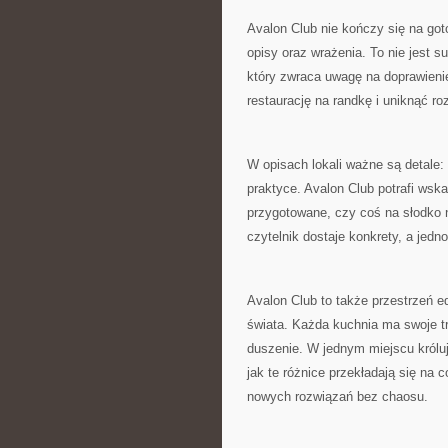
Avalon Club nie kończy się na got
opisy oraz wrażenia. To nie jest s
który zwraca uwagę na doprawienie,
restaurację na randkę i uniknąć ro
W opisach lokali ważne są detale:
praktyce. Avalon Club potrafi wsk
przygotowane, czy coś na słodko 
czytelnik dostaje konkrety, a jedn
Avalon Club to także przestrzeń e
świata. Każda kuchnia ma swoje tr
duszenie. W jednym miejscu królu
jak te różnice przekładają się na 
nowych rozwiązań bez chaosu.