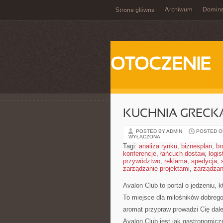
Archiwum
Domina
Strona główna
OTOCZENIE
KUCHNIA GRECKA 
POSTED BY ADMIN
POSTED ON
WYŁĄCZONA
Tagi:
analiza rynku
,
biznesplan
,
br
konferencje
,
łańcuch dostaw
,
logis
przywództwo
,
reklama
,
spedycja
,
zarządzanie projektami
,
zarządzan
Avalon Club to portal o jedzeniu,
To miejsce dla miłośników dobrego 
aromat przypraw prowadzi Cię dale
Avalon Club jest jak gastronomicz