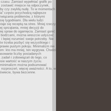
 czasu. Zamiast wypełniać grafik po
o zostawić miejsce na odpoczynek,
bby czy zwykłą nudę. To w momentach
nia” często przychodzą najlepsze
związania problemów, z którymi
ię tygodniami. Dla wielu ludzi
taje się receptą na stres. Mniej rzeczy
j sprzątania, mniej decyzji do
iej spraw do ogarnięcia. Zamiast gonić
i bodźcami, można wreszcie usłyszeć
 i lepiej rozumieć swoje potrzeby. Nie
że trzeba pozbyć się wszystkiego i
prawie pustym pokoju. Minimalizm nie
em: kto ma mniej, ten wygrywa. Chodzi
asowanie liczby posiadanych
 zadań i zobowiązań do tego, co
esie wartość w naszym życiu.
e minimalizm można podsumować
j rozproszeń, więcej uważności. A to, w
świecie, bywa bezcenne.