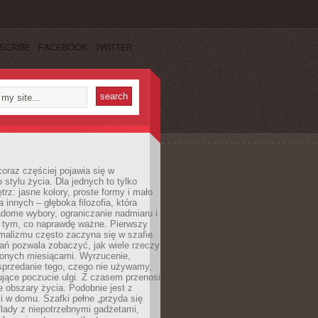
SCRIBE
FACEBOOK
TWITTER
oraz częściej pojawia się w
stylu życia. Dla jednych to tylko
trz: jasne kolory, proste formy i mało
a innych – głęboka filozofia, która
dome wybory, ograniczanie nadmiaru i
a tym, co naprawdę ważne. Pierwszy
malizmu często zaczyna się w szafie.
ań pozwala zobaczyć, jak wiele rzeczy
zonych miesiącami. Wyrzucenie,
sprzedanie tego, czego nie używamy,
jące poczucie ulgi. Z czasem przenosi
ne obszary życia. Podobnie jest z
 w domu. Szafki pełne „przyda się
flady z niepotrzebnymi gadżetami,