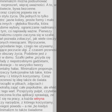
e minimalizm można podsumować
j rozproszeń, więcej uważności. A to, w
świecie, bywa bezcenne.
oraz częściej pojawia się w
stylu życia. Dla jednych to tylko
trz: jasne kolory, proste formy i mało
a innych – głęboka filozofia, która
dome wybory, ograniczanie nadmiaru i
a tym, co naprawdę ważne. Pierwszy
malizmu często zaczyna się w szafie.
ań pozwala zobaczyć, jak wiele rzeczy
zonych miesiącami. Wyrzucenie,
sprzedanie tego, czego nie używamy,
jące poczucie ulgi. Z czasem przenosi
ne obszary życia. Podobnie jest z
 w domu. Szafki pełne „przyda się
flady z niepotrzebnymi gadżetami,
ekoracje – to wszystko tworzy
entalny hałas. Minimalizm proponuje,
rzeczy funkcjonalne lub takie, które
imy i z których korzystamy. Coraz
przenosi tę ideę także do świata
orządki w plikach, zdjęciach i
otrafią zająć całe popołudnie, ale efekt
 tego wart. Przejrzysty pulpit, czytelne
aniczona liczba aplikacji sprawiają, że
ić się na pracy, a każda
witryna
zy narzędzie, z którego korzystamy,
akiegoś powodu – a nie „bo kiedyś
Minimalizm to także świadome