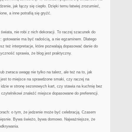
dzenie, jak łączy się ciepło. Dzięki temu łatwiej zrozumieć,
one, a inne potrafią się gryźć.
świata, nie robi z nich dekoracji. To raczej szacunek do
uz: gotowanie ma być radością, a nie egzaminem. Dlatego
esz też interpretacje, które pozwalają dopasować danie do
yczność sprawia, że blog jest praktyczny.
ub zwraca uwagę nie tylko na talerz, ale też na to, jak
 jest to miejsce na sprawdzone smaki, czy raczej na
idzie w stronę sezonowych kart, czy stawia na kuchnię bez
czytelnikowi znaleźć miejsce dopasowane do preferencji.
borach: o tym, że jedzenie może być celebracją. Czasem
 mięsnie. Bywa świeżo, bywa domowo. Najważniejsze, że
odkrywania.