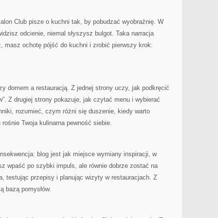
lon Club pisze o kuchni tak, by pobudzać wyobraźnię. W
dzisz odcienie, niemal słyszysz bulgot. Taka narracja
, masz ochotę pójść do kuchni i zrobić pierwszy krok:
y domem a restauracją. Z jednej strony uczy, jak podkręcić
”. Z drugiej strony pokazuje, jak czytać menu i wybierać
iki, rozumieć, czym różni się duszenie, kiedy warto
 rośnie Twoja kulinarna pewność siebie.
nsekwencja: blog jest jak miejsce wymiany inspiracji, w
sz wpaść po szybki impuls, ale równie dobrze zostać na
a, testując przepisy i planując wizyty w restauracjach. Z
ją bazą pomysłów.