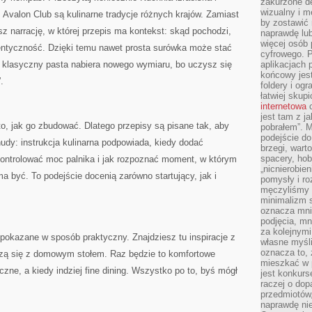
zakurzone d
wizualny i m
 Avalon Club są kulinarne tradycje różnych krajów. Zamiast
by zostawić 
sz narrację, w której przepis ma kontekst: skąd pochodzi,
naprawdę lub
więcej osób 
tentyczność. Dzięki temu nawet prosta surówka może stać
cyfrowego. P
a klasyczny pasta nabiera nowego wymiaru, bo uczysz się
aplikacjach p
końcowy jest
.
foldery i ogr
łatwiej skup
internetowa
c
jest tam z j
to, jak go zbudować. Dlatego przepisy są pisane tak, aby
pobrałem”. 
podejście do
nudy: instrukcja kulinarna podpowiada, kiedy dodać
brzegi, wart
spacery, ho
kontrolować moc palnika i jak rozpoznać moment, w którym
„nicnierobie
ma być. To podejście docenią zarówno startujący, jak i
pomysły i ro
męczyliśmy s
minimalizm s
oznacza mnie
podjęcia, mn
za kolejnym
pokazane w sposób praktyczny. Znajdziesz tu inspiracje z
własne myśli
oznacza to, 
arzą się z domowym stołem. Raz będzie to komfortowe
mieszkać w 
czne, a kiedy indziej fine dining. Wszystko po to, byś mógł
jest konkurs
raczej o dop
przedmiotów,
naprawdę ni