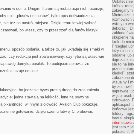
Ostateczni
krótko: mnie
owaniu w domu. Drugim filarem są restauracje i ich recenzje,
zabieganym 
Minimalizm c
uchy spis „plusów i minusów”, tylko opis doświadczenia,
rozmowach o 
 ale też na nastrój miejsca. Dzięki temu łatwiej wybrać
estetyka wnę
dekoracji. Dl
zczarowań, bo wiesz, czy to przestrzeń dla fanów klasyki.
zakłada świa
skupienie n
krok do mini
Przegląd ubr
 menu, sposób podania, a także to, jak układają się smaki w
leży nienos
oddanie lub 
azać, czy redukcja jest zbalansowany, czy ryba są właściwie
daje zaskaku
naprawdę domyka posiłek. To podejście sprawia, że
się to na in
przedmiotami
ocześnie czuje emocje.
kiedyś”, szu
zakurzone d
wizualny i m
by zostawić 
dukacyjna, bo jedzenie bywa prostą drogą do zrozumienia
naprawdę lub
więcej osób 
adycje: jedne stawiają na lekkość, inne na powolne
cyfrowego. P
ją pikantność, w innym ziołowość. Avalon Club pokazuje,
aplikacjach p
końcowy jest
codzienne gotowanie, dzięki czemu łatwiej Ci próbować
foldery i ogr
łatwiej skup
internetowa
c
jest tam z j
pobrałem”. 