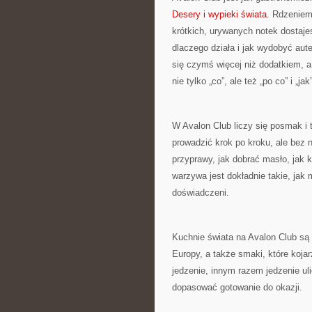
Desery i wypieki świata
. Rdzeniem
krótkich, urywanych notek dostaje
dlaczego działa i jak wydobyć au
się czymś więcej niż dodatkiem, 
nie tylko „co”, ale też „po co” i „jak”
W Avalon Club liczy się posmak i 
prowadzić krok po kroku, ale bez 
przyprawy, jak dobrać masło, jak 
warzywa jest dokładnie takie, jak 
doświadczeni.
Kuchnie świata na Avalon Club są 
Europy, a także smaki, które koj
jedzenie, innym razem jedzenie uli
dopasować gotowanie do okazji.