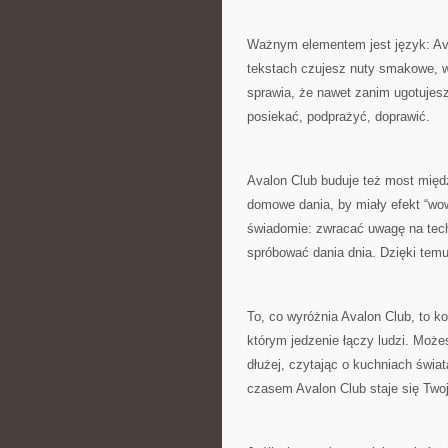
Ważnym elementem jest język: Ava
tekstach czujesz nuty smakowe, wi
sprawia, że nawet zanim ugotujesz
posiekać, podprażyć, doprawić.
Avalon Club buduje też most międz
domowe dania, by miały efekt “wow
świadomie: zwracać uwagę na techn
spróbować dania dnia. Dzięki temu
To, co wyróżnia Avalon Club, to ko
którym jedzenie łączy ludzi. Może
dłużej, czytając o kuchniach świat
czasem Avalon Club staje się Two