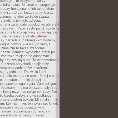
ekoracje – to wszystko tworzy
entalny hałas. Minimalizm proponuje,
rzeczy funkcjonalne lub takie, które
imy i z których korzystamy. Coraz
przenosi tę ideę także do świata
orządki w plikach, zdjęciach i
otrafią zająć całe popołudnie, ale efekt
 tego wart. Przejrzysty pulpit, czytelne
aniczona liczba aplikacji sprawiają, że
ić się na pracy, a każda
witryna
zy narzędzie, z którego korzystamy,
akiegoś powodu – a nie „bo kiedyś
Minimalizm to także świadome
 czasu. Zamiast wypełniać grafik po
o zostawić miejsce na odpoczynek,
bby czy zwykłą nudę. To w momentach
nia” często przychodzą najlepsze
związania problemów, z którymi
ię tygodniami. Dla wielu ludzi
taje się receptą na stres. Mniej rzeczy
j sprzątania, mniej decyzji do
iej spraw do ogarnięcia. Zamiast gonić
i bodźcami, można wreszcie usłyszeć
 i lepiej rozumieć swoje potrzeby. Nie
że trzeba pozbyć się wszystkiego i
prawie pustym pokoju. Minimalizm nie
em: kto ma mniej, ten wygrywa. Chodzi
asowanie liczby posiadanych
 zadań i zobowiązań do tego, co
esie wartość w naszym życiu.