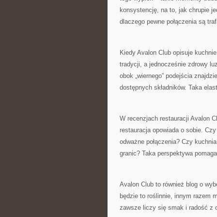
konsystencję, na to, jak chrupie je
dlaczego pewne połączenia są trafi
Kiedy Avalon Club opisuje kuchnie 
tradycji, a jednocześnie zdrowy l
obok „wiernego” podejścia znajdzi
dostępnych składników. Taka elast
W recenzjach restauracji Avalon Cl
restauracja opowiada o sobie. Czy
odważne połączenia? Czy kuchnia 
granic? Taka perspektywa pomaga 
Avalon Club to również blog o wy
będzie to roślinnie, innym razem
zawsze liczy się smak i radość z 