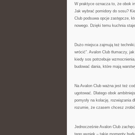
W praktyce oznacza to, że obok in
Jak wybrać pomidory do sosu? Kie
Club podsuwa opcje zastępcze, kt
nowego. Dzięki temu kuchnia staje 
Dużo miejsca zajmują też techniki,
wrócić”. Avalon Club tłumaczy, jak
kiedy sos potrzebuje wzmocnienia,
budować dania, które mają warstw
Na Avalon Club ważna jest też codz
ugotować. Dlatego obok ambitniejs
pomysły na kolację, rozwiązania dl
rozumie, że czasem chcesz zrobić 
Jednocześnie Avalon Club zachęca
tego wypiek – takie momenty bud